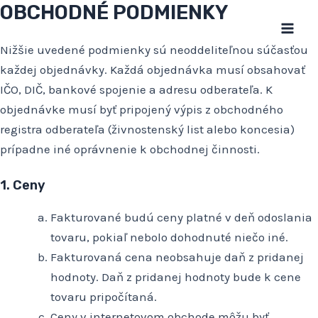
OBCHODNÉ PODMIENKY
Preskočiť
na
Mai
obsah
Nižšie uvedené podmienky sú neoddeliteľnou súčasťou
každej objednávky. Každá objednávka musí obsahovať
Men
IČO, DIČ, bankové spojenie a adresu odberateľa. K
objednávke musí byť pripojený výpis z obchodného
registra odberateľa (živnostenský list alebo koncesia)
prípadne iné oprávnenie k obchodnej činnosti.
1. Ceny
Fakturované budú ceny platné v deň odoslania
tovaru, pokiaľ nebolo dohodnuté niečo iné.
Fakturovaná cena neobsahuje daň z pridanej
hodnoty. Daň z pridanej hodnoty bude k cene
tovaru pripočítaná.
Ceny v internetovom obchode môžu byť