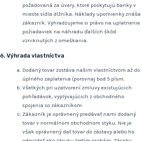
požadovaná za úvery, ktoré poskytujú banky v
mieste sídla dlžníka. Náklady upomienky znáša
zákazník. Vyhradzujeme si právo na uplatnenie
požiadaviek na náhradu ďalších škôd
vzniknutých z omeškania.
6. Výhrada vlastníctva
Dodaný tovar zostáva našim vlastníctvom až do
úplného zaplatenia (porovnaj bod 5 písm.
Všetkých pri uzatvorení zmluvy existujúcich
pohľadávok, vyplývajúcich z obchodného
spojenia so zákazníkom.
Zákazník je oprávnený predávať nami dodaný
tovar v normálnom obchodnom styku. Nie je
však oprávnený dať tovar do zástavy alebo ho
odovzdať ako záruku tretím osobám. Zásahy