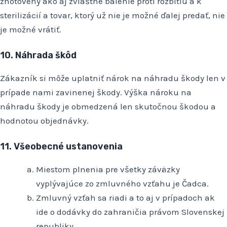
zhotovený ako aj zvláštne balenie proti rozbitiu a k
sterilizácií a tovar, ktorý už nie je možné ďalej predať, nie
je možné vrátiť.
10. Náhrada škôd
Zákazník si môže uplatniť nárok na náhradu škody len v
prípade nami zavinenej škody. Výška nároku na
náhradu škody je obmedzená len skutočnou škodou a
hodnotou objednávky.
11. Všeobecné ustanovenia
Miestom plnenia pre všetky záväzky
vyplývajúce zo zmluvného vzťahu je Čadca.
Zmluvný vzťah sa riadi a to aj v prípadoch ak
ide o dodávky do zahraničia právom Slovenskej
republiky.