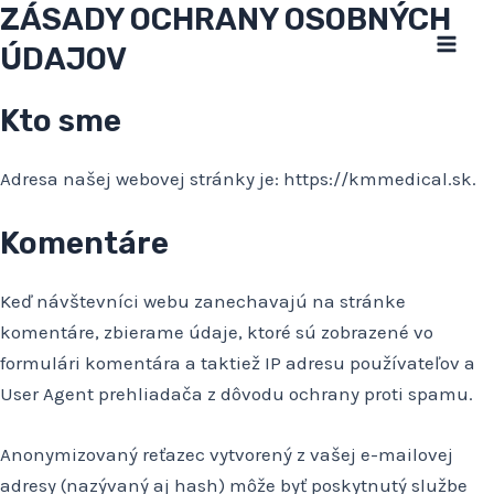
ZÁSADY OCHRANY OSOBNÝCH
Preskočiť
na
ÚDAJOV
Mai
obsah
Kto sme
Men
Adresa našej webovej stránky je: https://kmmedical.sk.
Komentáre
Keď návštevníci webu zanechavajú na stránke
komentáre, zbierame údaje, ktoré sú zobrazené vo
formulári komentára a taktiež IP adresu používateľov a
User Agent prehliadača z dôvodu ochrany proti spamu.
Anonymizovaný reťazec vytvorený z vašej e-mailovej
adresy (nazývaný aj hash) môže byť poskytnutý službe